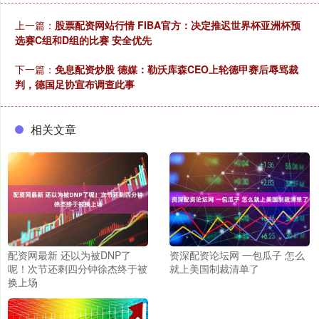
上一篇：
股票配资网站行情 FIBA官方：决定推迟世界杯亚洲杯预
选赛C组和D组的比赛 安全优先
下一篇：
免息配资炒股 德媒：勒沃库森CEO上轮德甲赛后辱骂裁
判，德国足协宣布调查此事
相关文章
配资网最新 还以为被DNP了
资深配资论坛网 一包瓜子 怎么
呢！次节还剩四分钟徐杰终于被
就上美国制裁清单了
换上场