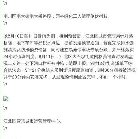
\n
南川区南大街南大桥路段，园林绿化工人清理倒伏树枝。
\n
以8月10日至11日暴雨为例，接到预警后，江北区城市管理局针对路
桥隧、地下车库等易积水点位，提前发送预警通知，督促完成排水设
施清掏及防汛物资储备，同时建立易淹停车场专项台账，并严格落实
24小时值班制度。8月11日，江北区大石坝街道网格员巡查时发现盘
溪二支路一处下河口栏杆被冲垮，随即上报。9时12分街道派单至综
合执法岗，9时21分执法人员到场调度应急物资，9时38分挡板被运抵
并于20分钟内安装完毕。从发现险情到处置完毕，不到一个小时。
\n
\n
江北区智慧城市运营管理中心。
\n