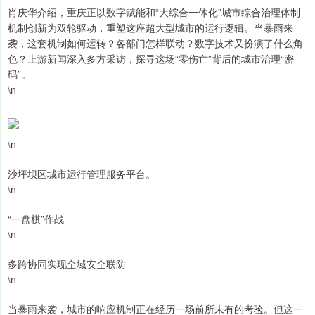
肖庆华介绍，重庆正以数字赋能和“大综合一体化”城市综合治理体制
机制创新为双轮驱动，重塑这座超大型城市的运行逻辑。当暴雨来
袭，这套机制如何运转？各部门怎样联动？数字技术又扮演了什么角
色？上游新闻深入多方采访，探寻这场“零伤亡”背后的城市治理“密
码”。
\n
\n
沙坪坝区城市运行管理服务平台。
\n
“一盘棋”作战
\n
多跨协同实现全域安全联防
\n
当暴雨来袭，城市的响应机制正在经历一场前所未有的考验。但这一