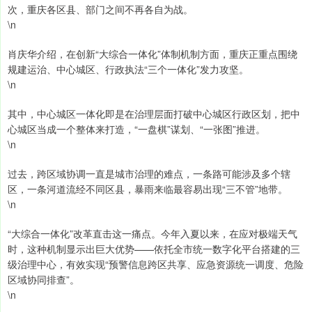
次，重庆各区县、部门之间不再各自为战。
\n
肖庆华介绍，在创新“大综合一体化”体制机制方面，重庆正重点围绕
规建运治、中心城区、行政执法“三个一体化”发力攻坚。
\n
其中，中心城区一体化即是在治理层面打破中心城区行政区划，把中
心城区当成一个整体来打造，“一盘棋”谋划、“一张图”推进。
\n
过去，跨区域协调一直是城市治理的难点，一条路可能涉及多个辖
区，一条河道流经不同区县，暴雨来临最容易出现“三不管”地带。
\n
“大综合一体化”改革直击这一痛点。今年入夏以来，在应对极端天气
时，这种机制显示出巨大优势——依托全市统一数字化平台搭建的三
级治理中心，有效实现“预警信息跨区共享、应急资源统一调度、危险
区域协同排查”。
\n