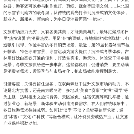
歙县，游客还可以参与制作鱼灯、剪纸、砚台等国潮文创……从北国
的冰雪节到南方的暖冬游，从传统的观光打卡到沉浸式的文化体验，
新业态、新服务、新供给，为冬日促消费再添“一把火”。
文旅市场潜力无穷，只有各美其美，才能美美与共，最终汇聚成冬日
里“热辣滚烫”的消费热度。用足“冬”的禀赋，各地相继“就地取材”，打
造吸引眼球、体验丰富的冬日消费场景。最近，第29届长春冰雪节拉
开帷幕，特色冰雕雪景、冰雪运动为游客提供了沉浸式冬季体验。吉
林用好沈白高铁开通的便利，打造赏雾凇、游天池、体验查干湖冬捕
场景，冬季文旅供给进一步丰富。这些都说明，促进消费，要主动满
足消费者需求，紧跟季节与市场变化，把市场效能发挥到最大。
引进客流，关键要留住游客，在双向奔赴中提升文旅市场内动力。不
论是北方赏雪，还是南方暖冬游，多地以“美食”“赛事”“文博”“研学”等
为主题，适时推出文旅消费券、景区减免、住宿优惠等惠民举措，通
过新业态、新场景、新体验主动创造消费需求。在人们传统印象中，
冬日旅游需求往往减弱。如何让“淡季”不淡？关键要创新求变，通
过“冰雪+”“文化+”“科技+”等融合模式，让冷资源变成热产业，让文旅
产业保持强劲动能。