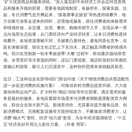
“扩大优质商品和服务供给。”深入落实好中央经济工作会议对优质商
品和服务升级的部署，需要各地因地制宜，各扬所长，探索实践。比
如，冬日消费气息升腾起来，“跟着赛事去旅游”等热度持续攀升，地
方在吸引游客走进来的同时，还需做优服务，抓住消费者的体验需求
和情感价值，从交通、住宿、餐饮、购物等细节入手，实现从单一景
点向场景生态拓展，从门票经济向产业经济转变，让冬日消费热度持
续攀升。各地资源禀赋不同，关键要凸显特色，避免同质化竞争，在
延长体验深度、留住文化记忆上下实功夫，真正触及消费者的情感共
鸣。四川在烹制新一轮冬季旅游季“大餐”过程中，联动重庆撬动滑雪
场、冰雪景区等冷资源的同时，还以门票优惠、酒店民宿折扣等惠民
措施让利游客，吸引人们沉浸其中，这种协作思维本身就颇具新意。
近日，工业和信息化部等6部门联合印发《关于增强消费品供需适配性
进一步促进消费的实施方案》，对推动农村消费品提质升级、大力发
展休闲和运动产品、扩大时尚“潮品”供给等作出部署。满足需求的服
务是最好的服务。各地应紧跟市场需求与消费者期盼股票配资官方网
站，联合企业加大新产品、新场景供给，尤其要在提升服务品质、创
新消费模式、完善配套设施等方面持续发力，不断激发消费潜力，让
消费“烟火气”更旺、经济“动力源”更强，为全年经济圆满收官，“十五
五”经济良好开局注入新生力量。（作者 周军）