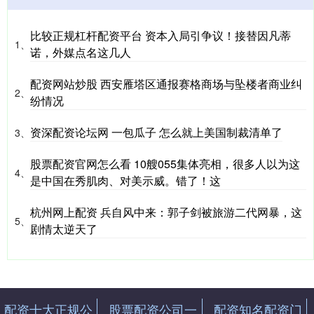
比较正规杠杆配资平台 资本入局引争议！接替因凡蒂
1、
诺，外媒点名这几人
配资网站炒股 西安雁塔区通报赛格商场与坠楼者商业纠
2、
纷情况
资深配资论坛网 一包瓜子 怎么就上美国制裁清单了
3、
股票配资官网怎么看 10艘055集体亮相，很多人以为这
4、
是中国在秀肌肉、对美示威。错了！这
杭州网上配资 兵自风中来：郭子剑被旅游二代网暴，这
5、
剧情太逆天了
配资十大正规公
股票配资公司一
配资知名配资门